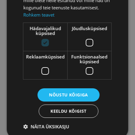
mille olete neile esitanud või mille nad on
kogunud teie teenuste kasutamisest.
Rohkem teavet
Hädavajalikud
Jõudlusküpsised
küpsised
Reklaamküpsised
Funktsionaalsed
küpsised
ANDMETE LAADIMINE...
NÕUSTU KÕIGIGA
KEELDU KÕIGIST
NÄITA ÜKSIKASJU