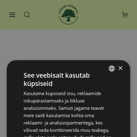
×
See veebisait kasutab
küpsiseid
ESTONIAN
Kasutame küpsiseid sisu, reklaamide
RUSSIAN
isikupärastamiseks ja liikluse
analüüsimiseks. Samuti jagame teavet
meie saidi kasutamise kohta oma
reklaami- ja analüüsipartneritega, kes
võivad seda kombineerida muu teabega,