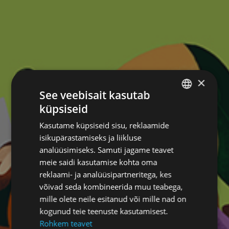
×
See veebisait kasutab
küpsiseid
ESTONIAN
Kasutame küpsiseid sisu, reklaamide
RUSSIAN
isikupärastamiseks ja liikluse
analüüsimiseks. Samuti jagame teavet
meie saidi kasutamise kohta oma
reklaami- ja analüüsipartneritega, kes
võivad seda kombineerida muu teabega,
mille olete neile esitanud või mille nad on
kogunud teie teenuste kasutamisest.
Rohkem teavet