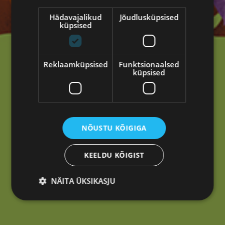
Hädavajalikud
Jõudlusküpsised
küpsised
Reklaamküpsised
Funktsionaalsed
Oih!
küpsised
Tundub, et siin ei läinud mitte midagi kasvama.
Tagasi avalehele
NÕUSTU KÕIGIGA
KEELDU KÕIGIST
NÄITA ÜKSIKASJU