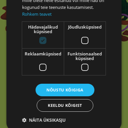
mille olete neile esitanud või mille nad on
kogunud teie teenuste kasutamisest.
Rohkem teavet
Hädavajalikud
Jõudlusküpsised
küpsised
Reklaamküpsised
Funktsionaalsed
Oih!
küpsised
Tundub, et siin ei läinud mitte midagi kasvama.
Tagasi avalehele
NÕUSTU KÕIGIGA
KEELDU KÕIGIST
NÄITA ÜKSIKASJU