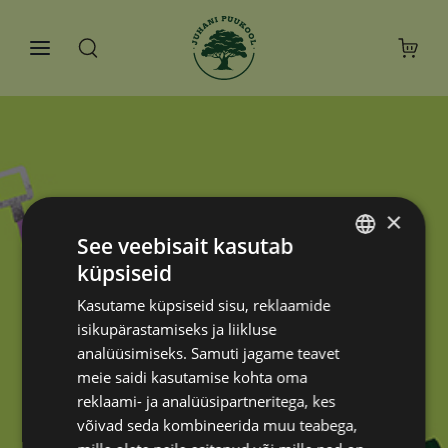
×
See veebisait kasutab
küpsiseid
ESTONIAN
Kasutame küpsiseid sisu, reklaamide
RUSSIAN
isikupärastamiseks ja liikluse
analüüsimiseks. Samuti jagame teavet
meie saidi kasutamise kohta oma
reklaami- ja analüüsipartneritega, kes
võivad seda kombineerida muu teabega,