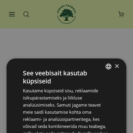
×
See veebisait kasutab
küpsiseid
ESTONIAN
Kasutame küpsiseid sisu, reklaamide
RUSSIAN
isikupärastamiseks ja liikluse
analüüsimiseks. Samuti jagame teavet
meie saidi kasutamise kohta oma
reklaami- ja analüüsipartneritega, kes
võivad seda kombineerida muu teabega,