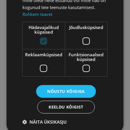
mille olete neile esitanud või mille nad on
kogunud teie teenuste kasutamisest.
Rohkem teavet
Hädavajalikud
Jõudlusküpsised
küpsised
Reklaamküpsised
Funktsionaalsed
küpsised
ANDMETE LAADIMINE...
NÕUSTU KÕIGIGA
KEELDU KÕIGIST
NÄITA ÜKSIKASJU