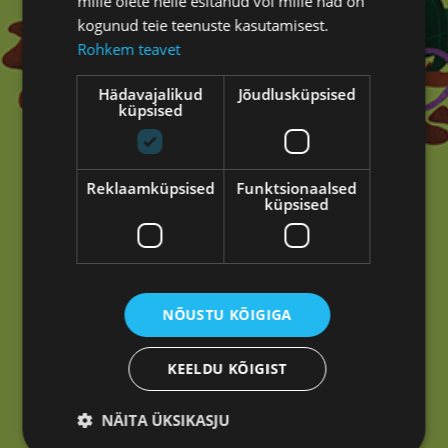
mille olete neile esitanud või mille nad on
kogunud teie teenuste kasutamisest.
Rohkem teavet
Hädavajalikud
Jõudlusküpsised
küpsised
Reklaamküpsised
Funktsionaalsed
Oih!
küpsised
Tundub, et siin ei läinud mitte midagi kasvama.
Tagasi avalehele
NÕUSTU KÕIGIGA
KEELDU KÕIGIST
NÄITA ÜKSIKASJU