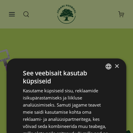
×
See veebisait kasutab
küpsiseid
ESTONIAN
Kasutame küpsiseid sisu, reklaamide
RUSSIAN
isikupärastamiseks ja liikluse
analüüsimiseks. Samuti jagame teavet
meie saidi kasutamise kohta oma
reklaami- ja analüüsipartneritega, kes
võivad seda kombineerida muu teabega,