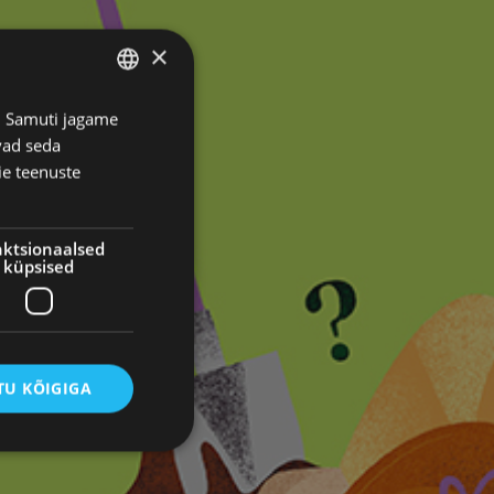
×
s. Samuti jagame
ESTONIAN
vad seda
RUSSIAN
ie teenuste
ktsionaalsed
küpsised
U KÕIGIGA