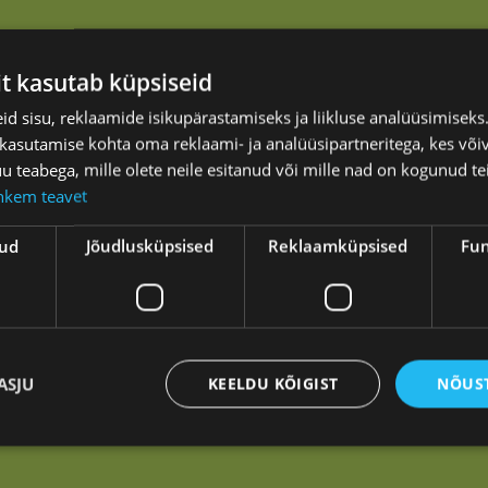
it kasutab küpsiseid
d sisu, reklaamide isikupärastamiseks ja liikluse analüüsimisek
 kasutamise kohta oma reklaami- ja analüüsipartneritega, kes või
teabega, mille olete neile esitanud või mille nad on kogunud te
hkem teavet
kud
Jõudlusküpsised
Reklaamküpsised
Fun
asvama.
ASJU
KEELDU KÕIGIST
NÕUST