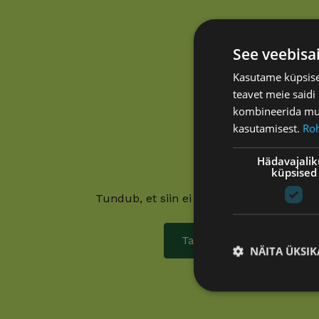
See veebisa
Kasutame küpsisei
teavet meie saidi
kombineerida muu 
kasutamisest.
Ro
Hädavajali
Oih!
küpsised
Tundub, et siin ei läinud mitte midagi k
Tagasi avalehele
NÄITA ÜKSIK