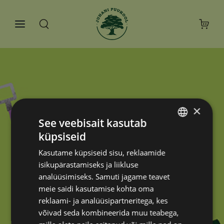
×
See veebisait kasutab
küpsiseid
ESTONIAN
Kasutame küpsiseid sisu, reklaamide
RUSSIAN
isikupärastamiseks ja liikluse
analüüsimiseks. Samuti jagame teavet
meie saidi kasutamise kohta oma
reklaami- ja analüüsipartneritega, kes
võivad seda kombineerida muu teabega,