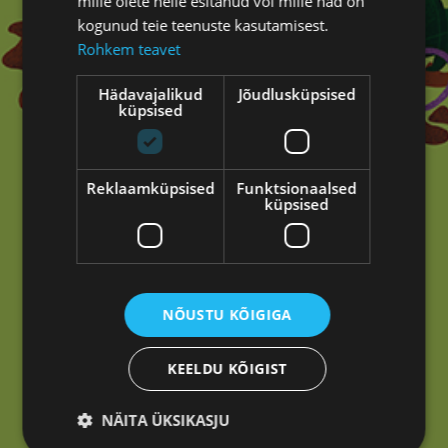
mille olete neile esitanud või mille nad on
kogunud teie teenuste kasutamisest.
Rohkem teavet
Hädavajalikud
Jõudlusküpsised
küpsised
Reklaamküpsised
Funktsionaalsed
Oih!
küpsised
Tundub, et siin ei läinud mitte midagi kasvama.
Tagasi avalehele
NÕUSTU KÕIGIGA
KEELDU KÕIGIST
NÄITA ÜKSIKASJU