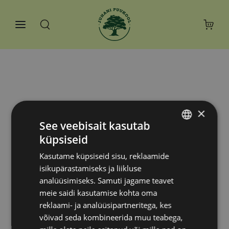
×
See veebisait kasutab
küpsiseid
ESTONIAN
Kasutame küpsiseid sisu, reklaamide
RUSSIAN
isikupärastamiseks ja liikluse
analüüsimiseks. Samuti jagame teavet
meie saidi kasutamise kohta oma
reklaami- ja analüüsipartneritega, kes
võivad seda kombineerida muu teabega,