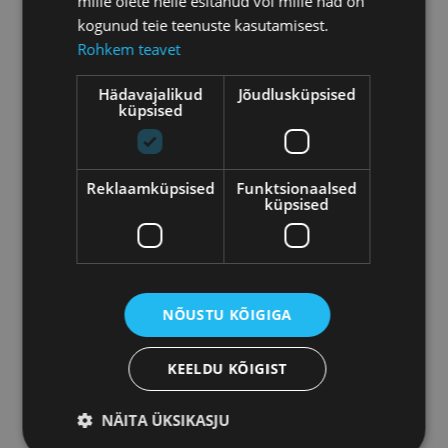
mille olete neile esitanud või mille nad on
kogunud teie teenuste kasutamisest.
Rohkem teavet
Hädavajalikud
Jõudlusküpsised
küpsised
Reklaamküpsised
Funktsionaalsed
Oih!
küpsised
ANDMETE LAADIMINE...
Tundub, et siin ei läinud mitte midagi kasvama.
Tagasi avalehele
NÕUSTU KÕIGIGA
KEELDU KÕIGIST
NÄITA ÜKSIKASJU