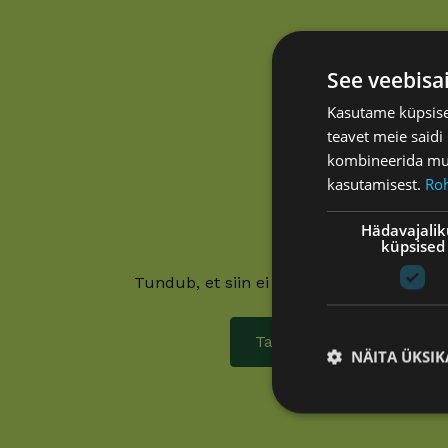
See veebisa
Kasutame küpsisei
teavet meie saidi
kombineerida muu 
kasutamisest.
Ro
Hädavajali
Oih!
küpsised
Tundub, et siin ei läinud mitte midagi k
Tagasi avalehele
NÄITA ÜKSIK