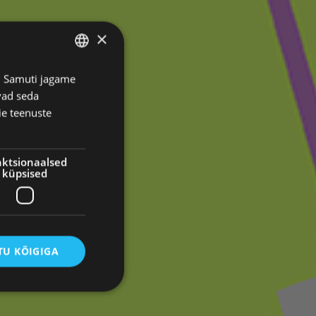
×
s. Samuti jagame
ESTONIAN
vad seda
RUSSIAN
ie teenuste
ktsionaalsed
küpsised
U KÕIGIGA