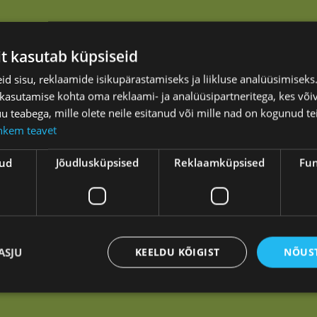
it kasutab küpsiseid
d sisu, reklaamide isikupärastamiseks ja liikluse analüüsimisek
 kasutamise kohta oma reklaami- ja analüüsipartneritega, kes või
teabega, mille olete neile esitanud või mille nad on kogunud te
hkem teavet
kud
Jõudlusküpsised
Reklaamküpsised
Fun
asvama.
ASJU
KEELDU KÕIGIST
NÕUST