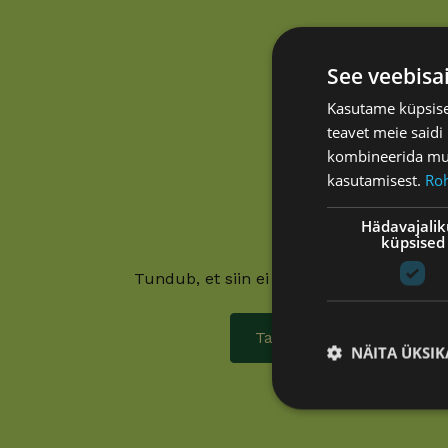
See veebisa
Kasutame küpsisei
teavet meie saidi
kombineerida muu 
kasutamisest.
Ro
Hädavajali
Oih!
küpsised
Tundub, et siin ei läinud mitte midagi k
Tagasi avalehele
NÄITA ÜKSIK