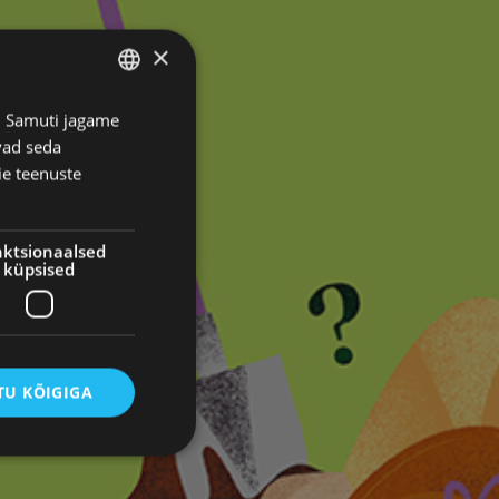
×
s. Samuti jagame
ESTONIAN
vad seda
RUSSIAN
ie teenuste
ktsionaalsed
küpsised
U KÕIGIGA