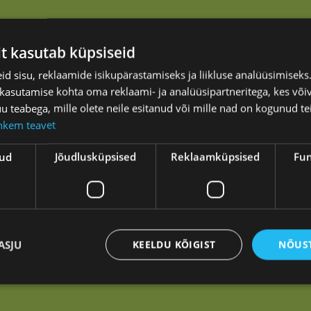
it kasutab küpsiseid
d sisu, reklaamide isikupärastamiseks ja liikluse analüüsimisek
 kasutamise kohta oma reklaami- ja analüüsipartneritega, kes või
teabega, mille olete neile esitanud või mille nad on kogunud te
hkem teavet
kud
Jõudlusküpsised
Reklaamküpsised
Fun
asvama.
ASJU
KEELDU KÕIGIST
NÕUST