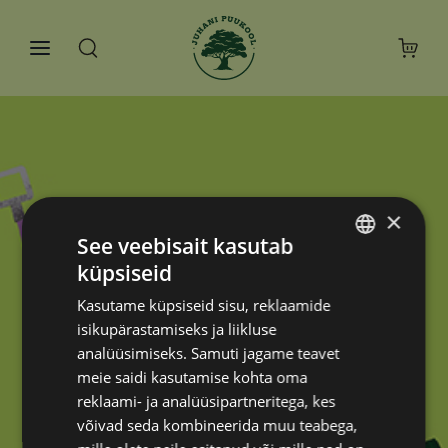
×
See veebisait kasutab
küpsiseid
ESTONIAN
Kasutame küpsiseid sisu, reklaamide
RUSSIAN
isikupärastamiseks ja liikluse
analüüsimiseks. Samuti jagame teavet
meie saidi kasutamise kohta oma
reklaami- ja analüüsipartneritega, kes
võivad seda kombineerida muu teabega,