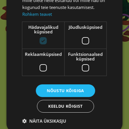
mille olete neile esitanud või mille nad on
kogunud teie teenuste kasutamisest.
Rohkem teavet
Hädavajalikud
Jõudlusküpsised
küpsised
Reklaamküpsised
Funktsionaalsed
Oih!
küpsised
ANDMETE LAADIMINE...
Tundub, et siin ei läinud mitte midagi kasvama.
Tagasi avalehele
NÕUSTU KÕIGIGA
KEELDU KÕIGIST
NÄITA ÜKSIKASJU